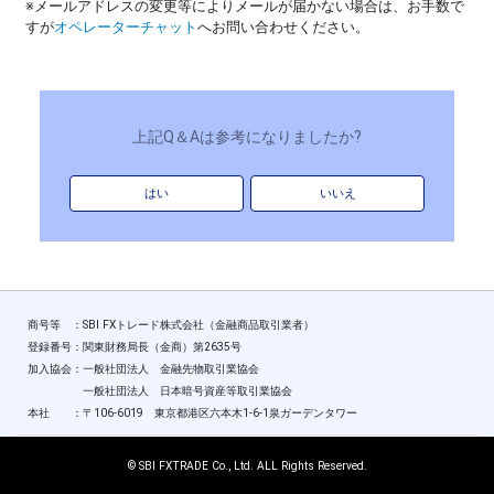
※メールアドレスの変更等によりメールが届かない場合は、お手数で
すが
オペレーターチャット
へお問い合わせください。
上記Q＆Aは参考になりましたか?
はい
いいえ
商号等 ：SBI FXトレード株式会社（金融商品取引業者）
登録番号：関東財務局長（金商）第2635号
加入協会：一般社団法人 金融先物取引業協会
一般社団法人 日本暗号資産等取引業協会
本社 ：〒106-6019 東京都港区六本木1-6-1泉ガーデンタワー
© SBI FXTRADE Co., Ltd. ALL Rights Reserved.