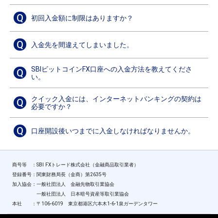
Q
初回入金額に制限はありますか？
Q
入金先を間違えてしまいました。
SBIビットコインFX口座への入金方法を教えてくださ
Q
い。
クイック入金には、インターネットバンキングの契約は
Q
必要ですか？
Q
口座開設後いつまでに入金しなければなりませんか。
商号等 ：SBI FXトレード株式会社（金融商品取引業者）
登録番号：関東財務局長（金商）第2635号
加入協会：一般社団法人 金融先物取引業協会
一般社団法人 日本暗号資産等取引業協会
本社 ：〒106-6019 東京都港区六本木1-6-1泉ガーデンタワー