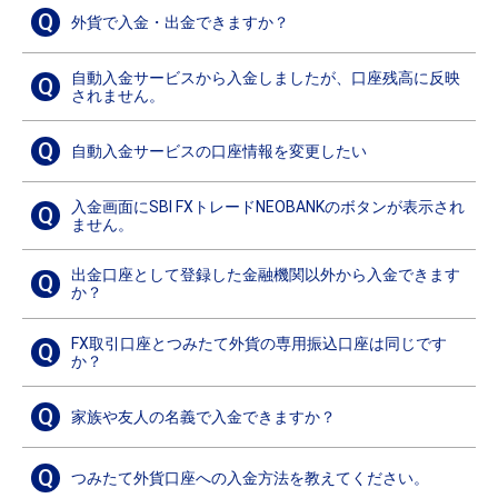
Q
外貨で入金・出金できますか？
自動入金サービスから入金しましたが、口座残高に反映
Q
されません。
Q
自動入金サービスの口座情報を変更したい
入金画面にSBI FXトレードNEOBANKのボタンが表示され
Q
ません。
出金口座として登録した金融機関以外から入金できます
Q
か？
FX取引口座とつみたて外貨の専用振込口座は同じです
Q
か？
Q
家族や友人の名義で入金できますか？
Q
つみたて外貨口座への入金方法を教えてください。