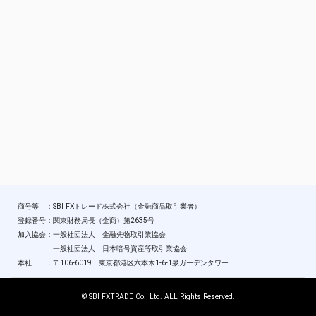
商号等 ：SBI FXトレード株式会社（金融商品取引業者）
登録番号：関東財務局長（金商）第2635号
加入協会：一般社団法人 金融先物取引業協会
一般社団法人 日本暗号資産等取引業協会
本社 ：〒106-6019 東京都港区六本木1-6-1泉ガーデンタワー
© SBI FXTRADE Co., Ltd. ALL Rights Reserved.